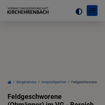
Bürgerservice
Verwaltungszentrum
Ortsrecht
Bürgerservice
Ansprechpartner
Feldgeschworene
Steuern und Gebühren
Feldgeschworene
Behörden und Institutionen
(Obmänner) im VG - Bereich